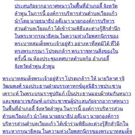
พระบาทสมเด็จพระเจ้าอยู่หัวฯ โปรดเกล้าฯ ให้ นายวิลาศ รุจิ
วัฒนพงศ์ รองประธานฝ่ายบรรเทาทุกข์มูลนิธิราชประชานุ
เคราะห์ ในพระบรมราชูปถัมภ์ เป็นประธานมอบผ้าห่มกันหนาว
และชุดยาเวชภัณฑ์ แก่ประชาชนผู้ประสบภัยจากอากาศหนาว
ในพื้นที่อำเภอลี้ จังหวัดลำพูน ในการนี้ องค์การบริหารส่วน
ตำบลเวียงเเก้ว นำโดย นายธนาธิป อุต๊ะมา นายกองค์การ
บริหารส่วนตำบลเวียงเเก้ว ได้เข้าร่วมพิธีและต่างรู้สึกสำนึกใน
พระหากรุณาธิคุณ ในความห่วงใยพสกนิกรของพระบาทสมเด็จ