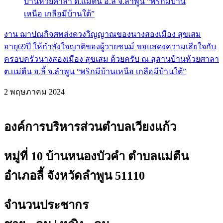
งาน ฌาปณกิจศพส่งดวงวิญญาณของนางสองเมือง สุขเสม
อายุ69ปี ให้กำลังใจญาติของผู้วายชนม์ ขอแสดงความเสียใจกับ
ครอบครัวนางสองเมือง สุขเสม ด้วยครับ ณ สุสานบ้านห้วยศาลา
ต.เเม่ตืน อ.ลี้ จ.ลำพูน “พริกมีบ้านเหนือ เกลือมีบ้านใต้”
2 พฤษภาคม 2024
องค์การบริหารส่วนตำบลเวียงแก้ว
หมู่ที่ 10 บ้านหนองบัวคำ ตำบลแม่ตืน
อำเภอลี้ จังหวัดลำพูน 51110
จำนวนประชากร