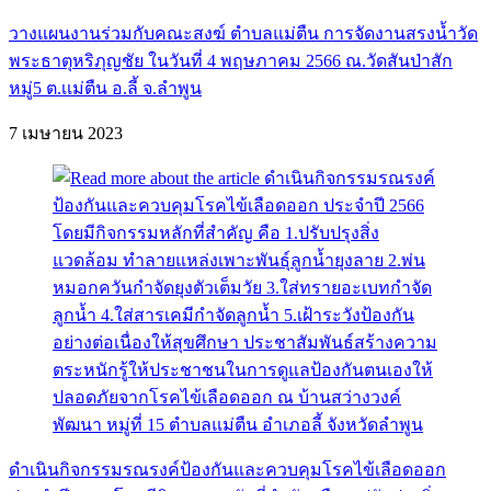
วางแผนงานร่วมกับคณะสงฆ์ ตำบลแม่ตืน การจัดงานสรงน้ำวัด
พระธาตุหริภุญชัย ในวันที่ 4 พฤษภาคม 2566 ณ.วัดสันป่าสัก
หมู่5 ต.เเม่ตืน อ.ลี้ จ.ลำพูน
7 เมษายน 2023
ดำเนินกิจกรรมรณรงค์ป้องกันและควบคุมโรคไข้เลือดออก