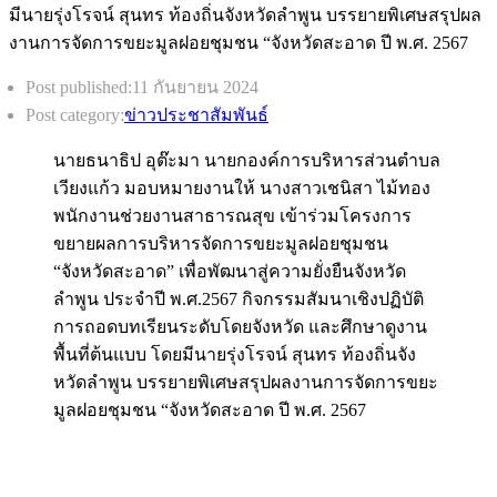
Post published:
11 กันยายน 2024
Post category:
ข่าวประชาสัมพันธ์
นายธนาธิป อุต๊ะมา นายกองค์การบริหารส่วนตำบล
เวียงแก้ว มอบหมายงานให้ นางสาวเชนิสา ไม้ทอง
พนักงานช่วยงานสาธารณสุข เข้าร่วมโครงการ
ขยายผลการบริหารจัดการขยะมูลฝอยชุมชน​
“จังหวัด​สะอาด” เพื่อพัฒนาสู่ความยั่งยืนจังหวัด
ลำพูน​ ประจำปี​ พ.ศ.2567​ กิจกรรมสัมนาเชิงปฏิบัติ
การถอดบทเรียนระดับโดยจังหวัด และศึกษาดูงาน
พื้นที่ต้นแบบ โดยมีนา​ยรุ่งโรจน์​ สุนทร​ ท้องถิ่นจั​ง
หวัดลำพูน​ บรรยายพิเศษสรุปผล​งานการจัดการขยะ
มูลฝอยชุมชน​ “จังหวัดสะอาด​ ปี​ พ.ศ.​ 2567​