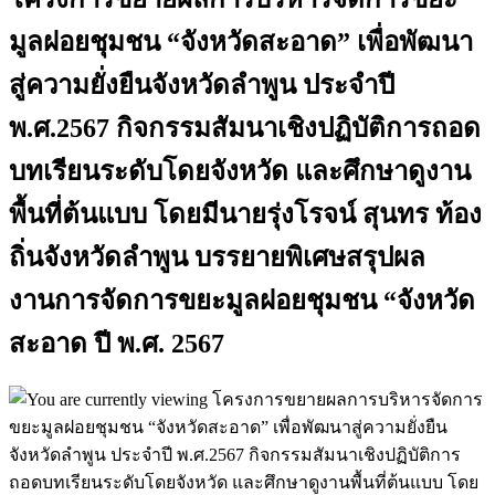
มูลฝอยชุมชน​ “จังหวัด​สะอาด” เพื่อพัฒนา
สู่ความยั่งยืนจังหวัดลำพูน​ ประจำปี​
พ.ศ.2567​ กิจกรรมสัมนาเชิงปฏิบัติการถอด
บทเรียนระดับโดยจังหวัด และศึกษาดูงาน
พื้นที่ต้นแบบ โดยมีนา​ยรุ่งโรจน์​ สุนทร​ ท้อง
ถิ่นจั​งหวัดลำพูน​ บรรยายพิเศษสรุปผล​
งานการจัดการขยะมูลฝอยชุมชน​ “จังหวัด
สะอาด​ ปี​ พ.ศ.​ 2567​