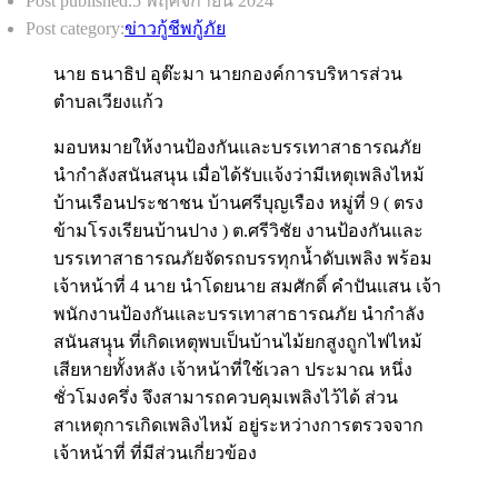
Post published:
5 พฤศจิกายน 2024
Post category:
ข่าวกู้ชีพกู้ภัย
นาย ธนาธิป อุต๊ะมา นายกองค์การบริหารส่วน
ตำบลเวียงแก้ว
มอบหมายให้งานป้องกันและบรรเทาสาธารณภัย
นำกำลังสนันสนุน เมื่อได้รับเเจ้งว่ามีเหตุเพลิงไหม้
บ้านเรือนประชาชน บ้านศรีบุญเรือง หมู่ที่ 9 ( ตรง
ข้ามโรงเรียนบ้านปาง ) ต.ศรีวิชัย งานป้องกันและ
บรรเทาสาธารณภัยจัดรถบรรทุกน้ำดับเพลิง พร้อม
เจ้าหน้าที่ 4 นาย นำโดยนาย สมศักดิ์ คำปันเเสน เจ้า
พนักงานป้องกันเเละบรรเทาสาธารณภัย นำกำลัง
สนันสนุุน ที่เกิดเหตุพบเป็นบ้านไม้ยกสูงถูกไฟไหม้
เสียหายทั้งหลัง เจ้าหน้าที่ใช้เวลา ประมาณ หนึ่ง
ชั่วโมงครึ่ง จึงสามารถควบคุมเพลิงไว้ได้ ส่วน
สาเหตุการเกิดเพลิงไหม้ อยู่ระหว่างการตรวจจาก
เจ้าหน้าที่ ที่มีส่วนเกี่ยวข้อง