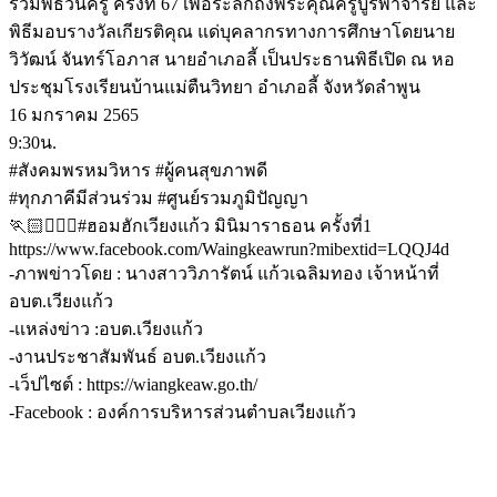
ร่วมพิธีวันครู ครั้งที่ 67 เพื่อระลึกถึงพระคุณครูบูรพาจารย์ และ
พิธีมอบรางวัลเกียรติคุณ แด่บุคลากรทางการศึกษาโดยนาย
วิวัฒน์ จันทร์โอภาส นายอำเภอลี้ เป็นประธานพิธีเปิด ณ หอ
ประชุมโรงเรียนบ้านแม่ตืนวิทยา อำเภอลี้ จังหวัดลำพูน
16 มกราคม 2565
9:30น.
#สังคมพรหมวิหาร #ผู้คนสุขภาพดี
#ทุกภาคีมีส่วนร่วม #ศูนย์รวมภูมิปัญญา
🏃🏻🏃🏻‍♀️#ฮอมฮักเวียงแก้ว มินิมาราธอน ครั้งที่1
https://www.facebook.com/Waingkeawrun?mibextid=LQQJ4d
-ภาพข่าวโดย : นางสาววิภารัตน์ แก้วเฉลิมทอง เจ้าหน้าที่
อบต.เวียงแก้ว
-เเหล่งข่าว :อบต.เวียงแก้ว
-งานประชาสัมพันธ์ อบต.เวียงแก้ว
-เว็ปไซต์ : https://wiangkeaw.go.th/
-Facebook : องค์การบริหารส่วนตำบลเวียงแก้ว