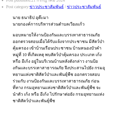
Post published:
21 กรกฎาคม 2024
Post category:
ข่าวประชาสัมพันธ์
/
ข่าวประชาสัมพันธ์
นาย ธนาธิป อุต๊ะมา
นายกองค์การบริหารส่วนตำบลเวียงแก้ว
มอบหมายให้งานป้องกันและบรรเทาสาธารณภัย
ออกตรวจสอบเมื่อได้รับเเจ้งจากประชาชน มีสัตว์ป่า
คุ้มครอง เข้าบ้านเรือนประชาชน บ้านหนองบัวคำ
หมู่ที่ 10 ที่เกิดเหตุ พบสัตว์ป่าคุ้มครอง ประเภท เก้ง
หรือ อีเก้ง อยู่ในบริเวณบ้านหลังดังกล่าว งานป้อ
งกันเเละบรรเทาสาธารณภัย จึงประสานไปยัง กรมอุ
ทยานเเห่งชาติสัตว์ป่าเเละพันธุ์พืช ออกตรวจสอบ
ร่วมกับ งานป้องกันเเละบรรเทาสาธารณภัย ก่อน
ที่ทาง กรมอุทยานเเห่งชาติสัตว์ป่าเเละพันธุ์พืช จะ
นำตัว เก้ง หรือ อีเก้ง ไปรักษาต่อยัง กรมอุทยานเเห่ง
ชาติสัตว์ป่าเเละพันธุ์พืช