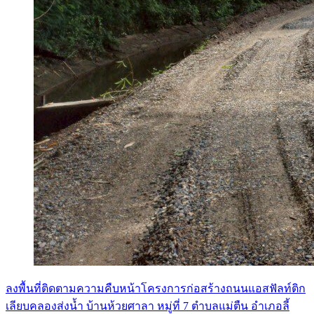
ลงพื้นที่ติดตามความคืบหน้าโครงการก่อสร้างถนนแอสฟัลท์ติก
เลียบคลองส่งน้ำ บ้านห้วยศาลา หมู่ที่ 7 ตำบลแม่ตืน อำเภอลี้