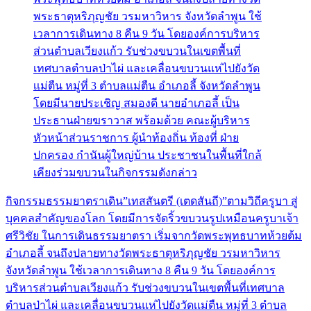
กิจกรรมธรรมยาตราเดิน”เทสสันตรี (เตดสันถี)”ตามวิถีครูบา สู่
บุคคลสำคัญของโลก โดยมีการจัดริ้วขบวนรูปเหมือนครูบาเจ้า
ศรีวิชัย ในการเดินธรรมยาตรา เริ่มจากวัดพระพุทธบาทห้วยต้ม
อำเภอลี้ จนถึงปลายทางวัดพระธาตุหริภุญชัย วรมหาวิหาร
จังหวัดลำพูน ใช้เวลาการเดินทาง 8 คืน 9 วัน โดยองค์การ
บริหารส่วนตำบลเวียงแก้ว รับช่วงขบวนในเขตพื้นที่เทศบาล
ตำบลป่าไผ่ และเคลื่อนขบวนแห่ไปยังวัดเเม่ตืน หมู่ที่ 3 ตำบล