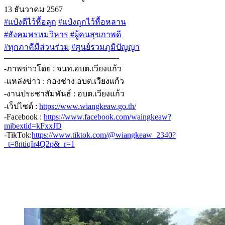
13 ธันวาคม 2567
#แป๋งดีไว้หื้อลูก
#แป๋งถูกไว้หื้อหลาน
#สังคมพรหมวิหาร
#ผู้คนสุขภาพดี
#ทุกภาคีมีส่วนร่วม
#ศูนย์รวมภูมิปัญญา
——————————————-
-ภาพข่าวโดย : จนท.อบต.เวียงแก้ว
-เเหล่งข่าว : กองช่าง อบต.เวียงแก้ว
-งานประชาสัมพันธ์ : อบต.เวียงแก้ว
-เว็ปไซต์ :
https://www.wiangkeaw.go.th/
-Facebook :
https://www.facebook.com/waingkeaw?
mibextid=kFxxJD
-TikTok:
https://www.tiktok.com/@wiangkeaw_2340?
_t=8ntiqIr4Q2p&_r=1