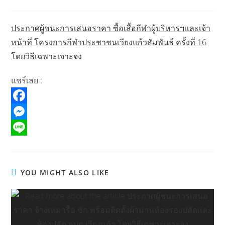
published:
category:
ประกาศผู้ชนะการเสนอราคา ซื้อเสื้อกีฬาผู้บริหารฯเเละเจ้า
หน้าที่ โครงการกีฬาประชาชนเวียงแก้วสัมพันธ์ ครั้งที่ 16
โดยวิธีเฉพาะเจาะจง
แชร์เลย :
F
a
M
c
e
L
e
s
i
YOU MIGHT ALSO LIKE
b
s
n
o
e
e
o
n
k
g