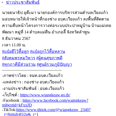
Post
ข่าวประชาสัมพันธ์
category:
นายธนาธิป อุต๊ะมา นายกองค์การบริหารส่วนตำบลเวียงแก้ว
มอบหมายให้เจ้าหน้าที่กองช่าง อบต.เวียงแก้ว ลงพื้นที่ติดตาม
ความคืบหน้าโครงการวางท่อระบบประปาหมู่บ้าน บ้านแม่เทย
พัฒนา หมู่ที่ 14 ตำบลแม่ตืน อำเภอลี้ จังหวัดลำพูน
8 ธันวาคม 2567
เวลา 11.00 น.
#แป๋งดีไว้หื้อลูก
#แป๋งถูกไว้หื้อหลาน
#สังคมพรหมวิหาร
#ผู้คนสุขภาพดี
#ทุกภาคีมีส่วนร่วม
#ศูนย์รวมภูมิปัญญา
——————————————-
-ภาพข่าวโดย : จนท.อบต.เวียงแก้ว
-เเหล่งข่าว : กองช่าง อบต.เวียงแก้ว
-งานประชาสัมพันธ์ : อบต.เวียงแก้ว
-เว็ปไซต์ :
https://www.wiangkeaw.go.th/
-Facebook :
https://www.facebook.com/waingkeaw?
mibextid=kFxxJD
-TikTok:
https://www.tiktok.com/@wiangkeaw_2340?
_t=8ntiqIr4Q2p&_r=1