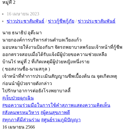
Post
16 เมษายน 2023
published:
Post
ข่าวประชาสัมพันธ์
/
ข่าวกู้ชีพกู้ภัย
/
ข่าวประชาสัมพันธ์
category:
นาย ธนาธิป อุต๊ะมา
นายกองค์การบริหารส่วนตำบลเวียงแก้ว
มอบหมายให้งานป้องกันฯ จัดรถพยาบาลพร้อมเจ้าหน้าที่กู้ชีพ
ออกตรวจสอบเมื่อได้รับแจ้งมีผู้ป่วยขอความช่วยเหลือ
บ้านไร่ หมู่ที่ 2 ที่เกิดเหตุมีผู้ป่วยหญิงหนึ่งราย
( ขอสงวนชื่อ-นามสกุล )
เจ้าหน้าที่ทำการประเมินสัญญานชีพเบื้องต้น ณ จุดเกิดเหตุ
ก่อนนำผู้ป่วยรายดังกล่าว
ไปรักษาอาการต่อยังโรงพยาบาลลี้
#เจ็บป่วยฉุกเฉิน
#ขอความร่วมมือในการใช้คำสุภาพแสดงความคิดเห็น
#สังคมพรหมวิหาร
#ผู้คนสุขภาพดี
#ทุกภาคีมีส่วนร่วม
#ศูนย์รวมภูมิปัญญา
16 เมษายน 2566