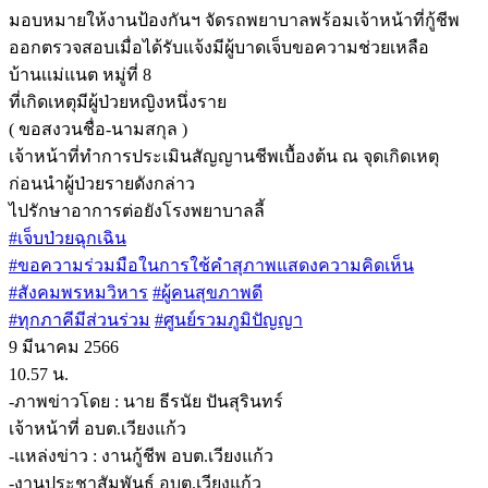
มอบหมายให้งานป้องกันฯ จัดรถพยาบาลพร้อมเจ้าหน้าที่กู้ชีพ
ออกตรวจสอบเมื่อได้รับแจ้งมีผู้บาดเจ็บขอความช่วยเหลือ
บ้านเเม่แนต หมู่ที่ 8
ที่เกิดเหตุมีผู้ป่วยหญิงหนึ่งราย
( ขอสงวนชื่อ-นามสกุล )
เจ้าหน้าที่ทำการประเมินสัญญานชีพเบื้องต้น ณ จุดเกิดเหตุ
ก่อนนำผู้ป่วยรายดังกล่าว
ไปรักษาอาการต่อยังโรงพยาบาลลี้
#เจ็บป่วยฉุกเฉิน
#ขอความร่วมมือในการใช้คำสุภาพแสดงความคิดเห็น
#สังคมพรหมวิหาร
#ผู้คนสุขภาพดี
#ทุกภาคีมีส่วนร่วม
#ศูนย์รวมภูมิปัญญา
9 มีนาคม 2566
10.57 น.
-ภาพข่าวโดย : นาย ธีรนัย ปันสุรินทร์
เจ้าหน้าที่ อบต.เวียงแก้ว
-เเหล่งข่าว : งานกู้ชีพ อบต.เวียงแก้ว
-งานประชาสัมพันธ์ อบต.เวียงแก้ว