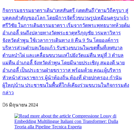
กิจกรรมธรรมยาตราเดิน”เทสสันตรี (เตดสันถี)”ตามวิถีครูบา สู่
บุคคลสำคัญของโลก โดยมีการจัดริ้วขบวนรูปเหมือนครูบาเจ้า
ศรีวิชัย ในการเดินธรรมยาตรา เริ่มจากวัดพระพุทธบาทห้วยต้ม
อำเภอลี้ จนถึงปลายทางวัดพระธาตุหริภุญชัย วรมหาวิหาร
จังหวัดลำพูน ใช้เวลาการเดินทาง 8 คืน 9 วัน โดยองค์การ
บริหารส่วนตำบลเวียงแก้ว รับช่วงขบวนในเขตพื้นที่เทศบาล
ตำบลป่าไผ่ และเคลื่อนขบวนแห่ไปยังวัดเเม่ตืน หมู่ที่ 3 ตำบล
เเม่ตืน อำเภอลี้ จังหวัดลำพูน โดยมีนายประเชิญ สมองดี นาย
อำเภอลี้ เป็นประธานฝ่ายฆราวาส พร้อมด้วย คณะผู้บริหาร
หัวหน้าส่วนราชการ ผู้นำท้องถิ่น ท้องที่ ฝ่ายปกครอง กำนัน
ผู้ใหญ่บ้าน ประชาชนในพื้นที่ใกล้เคียงร่วมขบวนในกิจกรรมดัง
กล่าว
6 มิถุนายน 2024