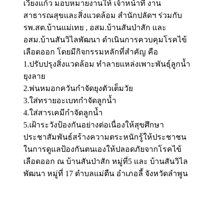
เวียงแก้ว มอบหมายงานให้ เจ้าหน้าที่ งาน
สาธารณสุขและสิ่งแวดล้อม สำนักปลัดฯ ร่วมกับ
รพ.สต.บ้านแม่เทย , อสม.บ้านสันป่าสัก และ
อสม.บ้านสันวิไลพัฒนา ดำเนินการควบคุมโรคไข้
เลือดออก โดยมีกิจกรรมหลักที่สำคัญ คือ
1.ปรับปรุงสิ่งแวดล้อม ทำลายแหล่งเพาะพันธุ์ลูกน้ำ
ยุงลาย
2.พ่นหมอกควันกำจัดยุงตัวเต็มวัย
3.ใส่ทรายอะเบทกำจัดลูกน้ำ
4.ใส่สารเคมีกำจัดลูกน้ำ
5.เฝ้าระวังป้องกันอย่างต่อเนื่องให้สุขศึกษา
ประชาสัมพันธ์สร้างความตระหนักรู้ให้ประชาชน
ในการดูแลป้องกันตนเองให้ปลอดภัยจากโรคไข้
เลือดออก ณ บ้านสันป่าสัก หมู่ที่5 และ บ้านสันวิไล
พัฒนา หมู่ที่ 17 ตำบลแม่ตืน อำเภอลี้ จังหวัดลำพูน