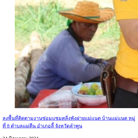
ลงพื้นที่ติดตามงานซ่อมแซมตลิ่งพังฝายแม่แนต บ้านแม่แนต หมู่
ที่ 8 ตำบลแม่ตืน อำเภอลี้ จังหวัดลำพูน