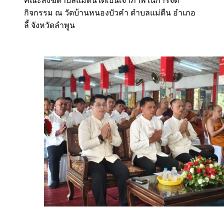
คณะสงฆ์ตำบลแม่ตื่นได้เป็นเจ้าภาพในการจัด
กิจกรรม ณ วัดบ้านหนองบัวคำ ตำบลแม่ตืน อำเภอ
ลี้ จังหวัดลำพูน